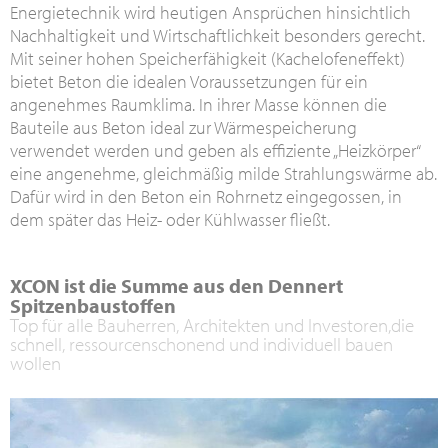
Energietechnik wird heutigen Ansprüchen hinsichtlich
Nachhaltigkeit und Wirtschaftlichkeit besonders gerecht.
Mit seiner hohen Speicherfähigkeit (Kachelofeneffekt)
bietet Beton die idealen Voraussetzungen für ein
angenehmes Raumklima. In ihrer Masse können die
Bauteile aus Beton ideal zur Wärmespeicherung
verwendet werden und geben als effiziente „Heizkörper“
eine angenehme, gleichmäßig milde Strahlungswärme ab.
Dafür wird in den Beton ein Rohrnetz eingegossen, in
dem später das Heiz- oder Kühlwasser fließt.
XCON ist die Summe aus den Dennert
Spitzenbaustoffen
Top für alle Bauherren, Architekten und Investoren,die
schnell, ressourcenschonend und individuell bauen
wollen