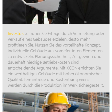
Investor.
Je früher Sie Erträge durch Vermietung oder
Verkauf eines Gebäudes erzielen, desto mehr
profitieren Sie. Nutzen Sie das vorteilhafte Konzept,
individuelle Gebäude aus vorgefertigten Elementen
zu entwickeln. Planungssicherheit, Zeitgewinn und
dauerhaft niedrige Betriebskosten sind
entscheidende Argumente. Mit XCON errichten Sie
ein werthaltiges Gebäude mit hoher ökonomischer
Qualität. Termintreue und Kostentransparenz
werden durch die Produktion im Werk sichergestellt.