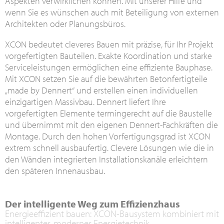
Aspekten verwirklichen können. Mit unserer Hilfe und
wenn Sie es wünschen auch mit Beteiligung von externen
Architekten oder Planungsbüros.
XCON bedeutet cleveres Bauen mit präzise, für Ihr Projekt
vorgefertigten Bauteilen. Exakte Koordination und starke
Serviceleistungen ermöglichen eine effiziente Bauphase.
Mit XCON setzen Sie auf die bewährten Betonfertigteile
„made by Dennert“ und erstellen einen individuellen
einzigartigen Massivbau. Dennert liefert Ihre
vorgefertigten Elemente termingerecht auf die Baustelle
und übernimmt mit den eigenen Dennert-Fachkräften die
Montage. Durch den hohen Vorfertigungsgrad ist XCON
extrem schnell ausbaufertig. Clevere Lösungen wie die in
den Wänden integrierten Installationskanäle erleichtern
den späteren Innenausbau.
Der intelligente Weg zum Effizienzhaus
Energieeffizient bauen: XCON-Bausystem kombiniert mit
intelligenter, moderner Energietechnik