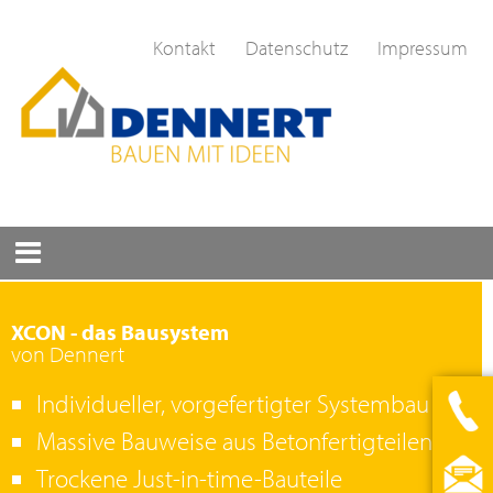
Kontakt
Datenschutz
Impressum
XCON - das Bausystem
von Dennert
Individueller, vorgefertigter Systembau
Massive Bauweise aus Betonfertigteilen
Trockene Just-in-time-Bauteile