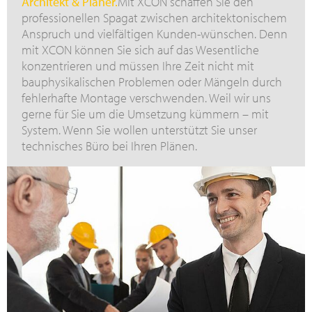
Architekt & Planer.
Mit XCON schaffen Sie den
professionellen Spagat zwischen architektonischem
Anspruch und vielfältigen Kunden-wünschen. Denn
mit XCON können Sie sich auf das Wesentliche
konzentrieren und müssen Ihre Zeit nicht mit
bauphysikalischen Problemen oder Mängeln durch
fehlerhafte Montage verschwenden. Weil wir uns
gerne für Sie um die Umsetzung kümmern – mit
System. Wenn Sie wollen unterstützt Sie unser
technisches Büro bei Ihren Plänen.