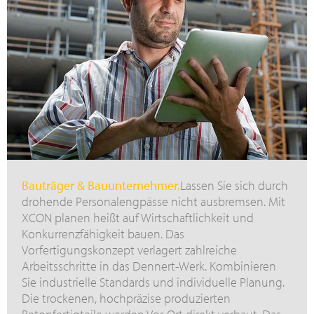
Bauträger & Bauunternehmer.
Lassen Sie sich durch
drohende Personalengpässe nicht ausbremsen. Mit
XCON planen heißt auf Wirtschaftlichkeit und
Konkurrenzfähigkeit bauen. Das
Vorfertigungskonzept verlagert zahlreiche
Arbeitsschritte in das Dennert-Werk. Kombinieren
Sie industrielle Standards und individuelle Planung.
Die trockenen, hochpräzise produzierten