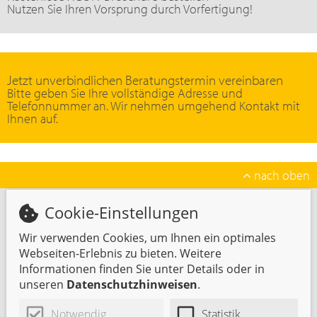
Nutzen Sie Ihren Vorsprung durch Vorfertigung!
Jetzt unverbindlichen Beratungstermin vereinbaren
Bitte geben Sie Ihre vollständige Adresse und
Telefonnummer an. Wir nehmen umgehend Kontakt mit
Ihnen auf.
nach oben
Cookie-Einstellungen
Veit Dennert KG
Veit-Dennert-Straße 7
Wir verwenden Cookies, um Ihnen ein optimales
96132 Schlüsselfeld / Deutschland
Webseiten-Erlebnis zu bieten. Weitere
Telefon: 09552 71-0
Informationen finden Sie unter Details oder in
Fax: 09552 71-187
unseren
Datenschutzhinweisen
.
E-Mail:
info@
dennert.de
Internet:
www.dennert.de
Notwendig
Statistik